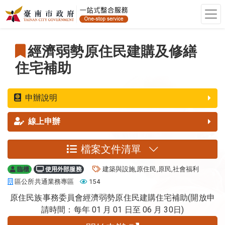
跳至主要內容
跳至主要內容
:::
經濟弱勢原住民建購及修繕
住宅補助
申辦說明
線上申辦
檔案文件清單
關鍵字
建築與設施,原住民,原民,社會福利
臨櫃
使用外部服務
單位
關看人數
區公所共通業務專區
154
原住民族事務委員會經濟弱勢原住民建購住宅補助(開放申
請時間：每年 01 月 01 日至 06 月 30日)