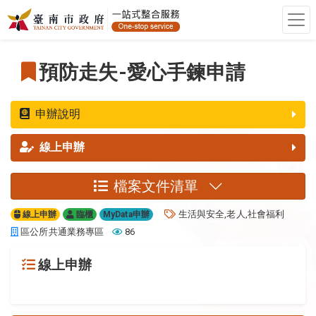
跳至主要內容
跳至主要內容
:::
預防走失-愛心手鍊申請
申辦說明
線上申辦
檔案文件清單
關鍵字
生活與安全,老人,社會福利
線上申辦
臨櫃
MyData申辦
單位
關看人數
區公所共通業務專區
86
線上申辦