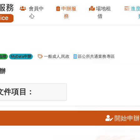
會員中
申辦服
場地租
進度
:::
心
務
借
關鍵字
單位
一般成人,民政
區公所共通業務專區
臨櫃
MyData申辦
辦
文件項目：
開始申辦